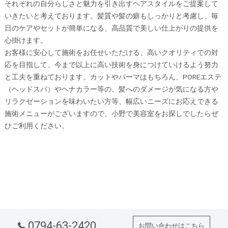
それぞれの自分らしさと魅力を引き出すヘアスタイルをご提案して
いきたいと考えております。髪質や髪の癖もしっかりと考慮し、毎
日のケアやセットが簡単になる、高品質で美しい仕上がりの提供を
心掛けます。
お客様に安心して施術をお任せいただける、高いクオリティでの対
応を目指して、今まで以上に高い技術を身につけていけるよう努力
と工夫を重ねております。カットやパーマはもちろん、POREエステ
（ヘッドスパ）やヘナカラー等の、髪へのダメージが気になる方や
リラクゼーションを味わいたい方等、幅広いニーズにお応えできる
施術メニューがございますので、
小野
で
美容室
をお探しでしたらぜ
ひご利用ください。
0794-63-2420
お問い合わせはこちら