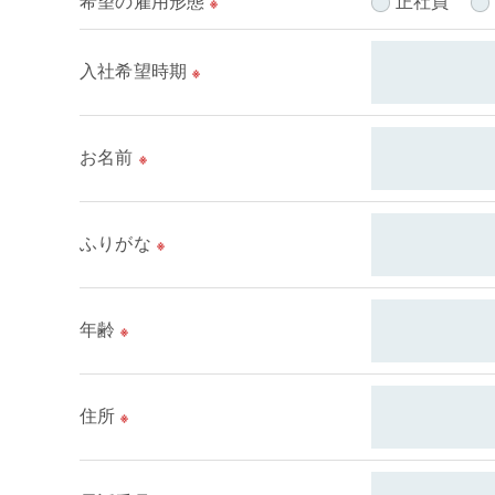
希望の雇用形態
正社員
※
＜個人情報の委託について＞
当店では、利用目的の達成に必要な範囲において
入社希望時期
※
これらの委託先に対しては個人情報保護契約等の
＜個人情報の安全管理＞
お名前
※
当店では、個人情報の漏洩等がなされないよう、
＜個人情報を与えなかった場合に生じる結果＞
ふりがな
※
必要な情報を頂けない場合は、それに対応した当
＜個人情報の開示･訂正・削除･利用停止の手続に
年齢
※
当店では、お客様の個人情報の開示･訂正･削除
ご本人である事を確認のうえ、対応させて頂きま
個人情報の開示･訂正･削除・利用停止の具体的
住所
※